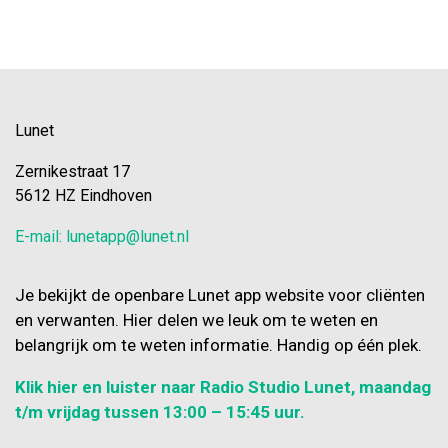
doeken voor extra verkoeling. 's
niet makkelijk of veilig. Het Eet- en
Nachts extra ventileren waar dat
Bekijk al het nieuws
drinkteam kijkt samen met de
kan. Horren plaatsen, zodat ramen
cliënt, de begeleiders en de
's nachts open kunnen blijven.
verwanten wat nodig is.
Bijvoorbeeld ander eten of drinken,
Lunet
een fijne zithouding of extra hulp
tijdens de maaltijd. Door problemen
Zernikestraat 17
op tijd te zien, kan het team vaak
5612 HZ Eindhoven
voorkomen dat klachten erger
worden. Zo kunnen cliënten zo
E-mail: lunetapp@lunet.nl
veilig en prettig mogelijk eten en
drinken.
Je bekijkt de openbare Lunet app website voor cliënten
en verwanten. Hier delen we leuk om te weten en
belangrijk om te weten informatie. Handig op één plek.
Klik hier en luister naar Radio Studio Lunet, maandag
t/m vrijdag tussen 13:00 – 15:45 uur.