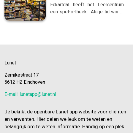
veel verschillende onderwerpen.
Eckartdal heeft het Leercentrum
Klik hier om naar de website van
een spel-o-theek. Als je lid wordt,
Steffie te gaan Squla Squla is
kun je spelmaterialen lenen. We
een online oefenprogramma voor
hebben van alles. Van CD's, DVD's,
thuis met meer dan 15.000 quizzen
Puzzels tot 1000 stukjes.
en games in alle schoolvakken. Het
Bouwmaterialen, buitenspeelgoed,
programma kan gespeeld worden
spelletjes... En nog veel meer!
maandag tot en met vrijdag van
Openingstijden We zijn open op
08.30 tot 15:30 uur en op
dinsdag, woensdag en donderdag
Lunet
woensdag tot 15.00 uur. Wil je een
van 09.00 tot 12.00 uur. Je mag
account? Stuur een e-
Zernikestraat 17
altijd langskomen, om te kijken of je
5612 HZ Eindhoven
lid wilt worden. Prijzen Een klein
abonnement kost €35 per jaar. Je
E-mail: lunetapp@lunet.nl
mag 3 spelmaterialen per keer
lenen. Je mag de spelmaterialen 3
weken gebruik
Je bekijkt de openbare Lunet app website voor cliënten
en verwanten. Hier delen we leuk om te weten en
belangrijk om te weten informatie. Handig op één plek.