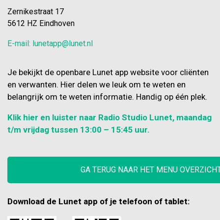
meenemen en het pand is goed
Zernikestraat 17
toegankelijk voor rolstoelen. Elke
5612 HZ Eindhoven
laatste zaterdag van de maand van
E-mail: lunetapp@lunet.nl
14.00 tot 17.00 uur is er een
Anders Roze bijeenkomst in
Pand54. Lees er hier meer over.
Je bekijkt de openbare Lunet app website voor cliënten
Pand54 is het stamcafé van COC
en verwanten. Hier delen we leuk om te weten en
Eindhoven & regio en hier kunnen
belangrijk om te weten informatie. Handig op één plek.
LHBTI's op
Klik hier en luister naar Radio Studio Lunet, maandag
t/m vrijdag tussen 13:00 – 15:45 uur.
GA TERUG NAAR HET MENU OVERZICH
Download de Lunet app of je telefoon of tablet: