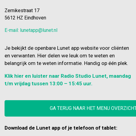
brief en de app geeft een
Zernikestraat 17
samenvatting in begrijpelijke taal.
5612 HZ Eindhoven
Lees Simpel kan de samenvatting
ook voorlezen. De app helpt
E-mail: lunetapp@lunet.nl
mensen die moeite hebben met
lezen en schrijven en mensen met
Nederlands als tweede taal. Of
Je bekijkt de openbare Lunet app website voor cliënten
mensen die anderen helpen met
en verwanten. Hier delen we leuk om te weten en
hun post. Je kunt
belangrijk om te weten informatie. Handig op één plek.
Klik hier en luister naar Radio Studio Lunet, maandag
t/m vrijdag tussen 13:00 – 15:45 uur.
GA TERUG NAAR HET MENU OVERZICH
Download de Lunet app of je telefoon of tablet: