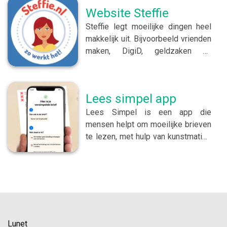
Website Steffie
Steffie legt moeilijke dingen heel
makkelijk uit. Bijvoorbeeld vrienden
maken, DigiD, geldzaken en
huisarts- of ziekenhuisbezoek. Zo
wordt de wereld weer iets
eenvoudiger! Op de website van
Lees simpel app
Steffie staan heel veel
verschillende onderwerpen. Klik
Lees Simpel is een app die
hier om naar de website van Steffie
mensen helpt om moeilijke brieven
te gaan
te lezen, met hulp van kunstmatige
intelligentie (AI). Kunstmatige
intelligentie is een soort slimme
technologie. Het is een computer
of een machine die dingen kan
doen die normaal alleen mensen
kunnen, zoals denken en leren. Zo
werkt het Je maakt een foto van je
Lunet