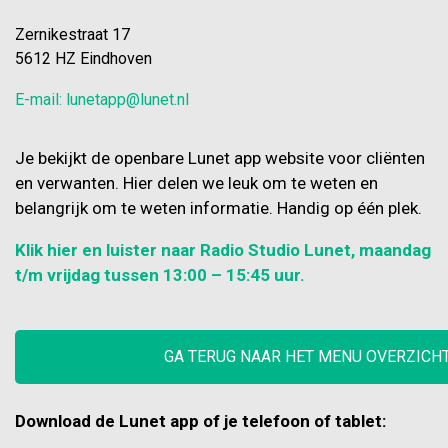
samen niet uit. Dan kun je contact
van een klacht. Opkomen voor
opnemen met de cli
jouw belangen De CVP staat naast
Zernikestraat 17
jou en komt op voor jouw belangen.
5612 HZ Eindhoven
De CVP luistert naar je en samen
E-mail: lunetapp@lunet.nl
beschrijven jullie jouw klacht. De
CVP maakt ook de inschatting of
bemiddeling van de klacht door een
Je bekijkt de openbare Lunet app website voor cliënten
CVP, de interne klachtencommissie
en verwanten. Hier delen we leuk om te weten en
of de exter
belangrijk om te weten informatie. Handig op één plek.
Klik hier en luister naar Radio Studio Lunet, maandag
t/m vrijdag tussen 13:00 – 15:45 uur.
GA TERUG NAAR HET MENU OVERZICH
Download de Lunet app of je telefoon of tablet: