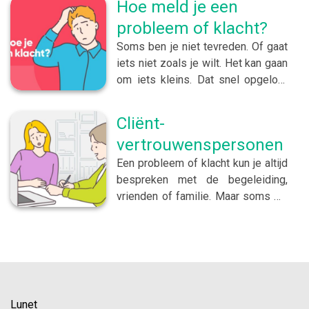
Hoe meld je een
probleem of klacht?
Soms ben je niet tevreden. Of gaat
iets niet zoals je wilt. Het kan gaan
om iets kleins. Dat snel opgelost
kan worden. Maar het gaat ook wel
eens over grotere problemen.
Cliënt-
Klacht indienen Wij vinden het
vertrouwenspersonen
belangrijk dat je bij ons terecht kunt
met je klacht. Dat je serieus
Een probleem of klacht kun je altijd
genomen wordt. En dat het
bespreken met de begeleiding,
probleem opgelost wordt. Daarom
vrienden of familie. Maar soms wil
heeft Lunet een klachtenprocedure.
je liever niet met hen praten of kom
Een probleem of klacht kun je
je er samen niet uit. Dan kun je
bespreken met de begeleiding,
contact opnemen met de
leidinggevende, vrienden of
cliëntvertrouwenspersoon (CVP).
familie. Maar soms wil je liever
Dit zijn deskundige mensen die je
niet met hen praten. Of kom je er
ook kunnen helpen bij het indienen
Lunet