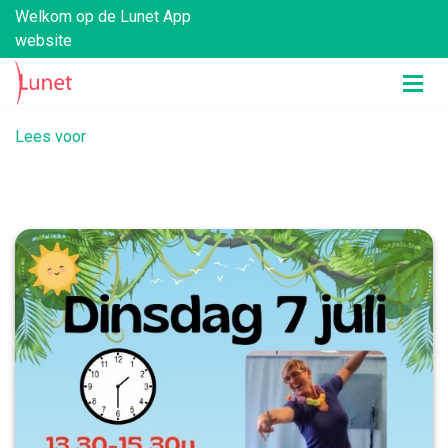
Welkom op de Lunet App
website
Lees voor