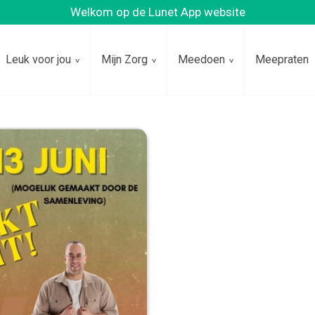
Welkom op de Lunet App website
Leuk voor jou
Mijn Zorg
Meedoen
Meepraten