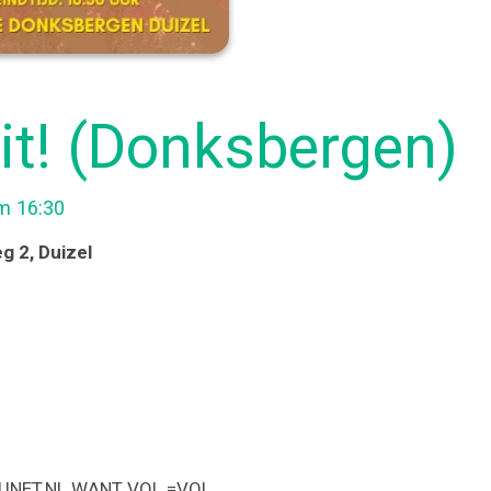
it! (Donksbergen)
om 16:30
eg 2
, Duizel
UNET.NL WANT VOL =VOL