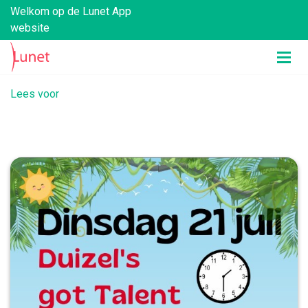
Welkom op de Lunet App
website
Lees voor