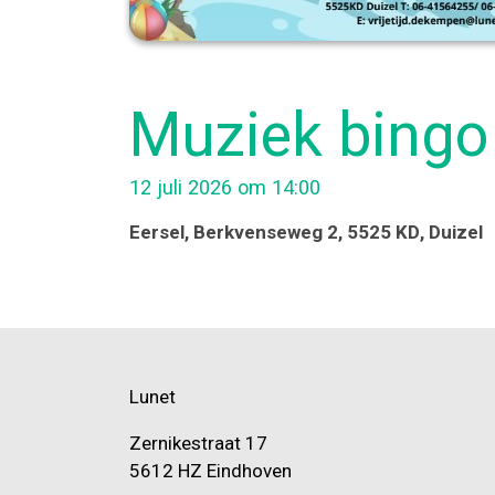
Muziek bingo
12 juli 2026 om 14:00
Eersel
, Berkvenseweg 2, 5525 KD
, Duizel
Lunet
Zernikestraat 17
5612 HZ Eindhoven