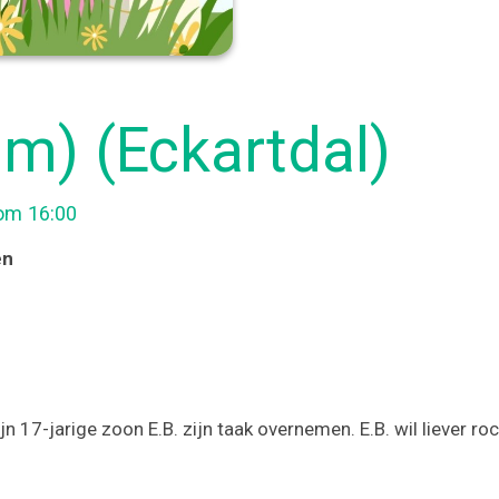
lm) (Eckartdal)
 om 16:00
en
n 17-jarige zoon E.B. zijn taak overnemen. E.B. wil liever r