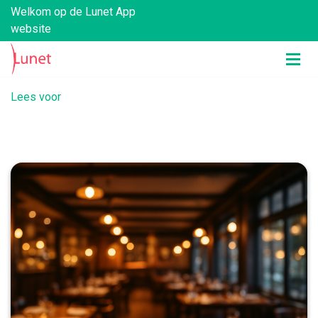
Welkom op de Lunet App
website
Lees voor