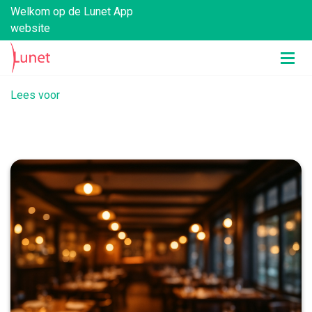
Welkom op de Lunet App
website
Lees voor