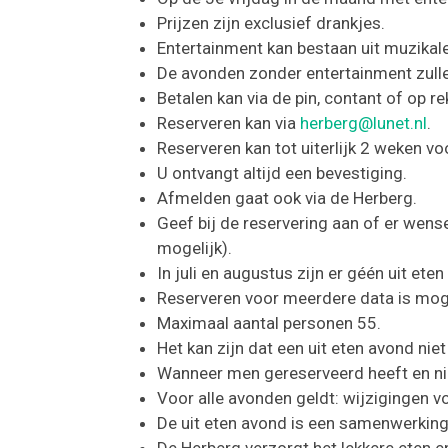
Prijzen zijn exclusief drankjes.
Entertainment kan bestaan uit muzikal
De avonden zonder entertainment zulle
Betalen kan via de pin, contant of op re
Reserveren kan via
herberg@lunet.nl
.
Reserveren kan tot uiterlijk 2 weken vo
U ontvangt altijd een bevestiging.
Afmelden gaat ook via de Herberg.
Geef bij de reservering aan of er wens
mogelijk).
In juli en augustus zijn er géén uit ete
Reserveren voor meerdere data is moge
Maximaal aantal personen 55.
Het kan zijn dat een uit eten avond niet
Wanneer men gereserveerd heeft en ni
Voor alle avonden geldt: wijzigingen 
De uit eten avond is een samenwerking
De Herberg verzorgt het lekkere eten en