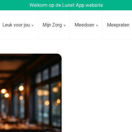
Welkom op de Lunet App website
Leuk voor jou
Mijn Zorg
Meedoen
Meepraten