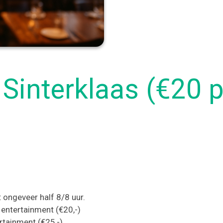
Sinterklaas (€20 p
t ongeveer half 8/8 uur.
entertainment (€20,-)
rtainment (€25,-)