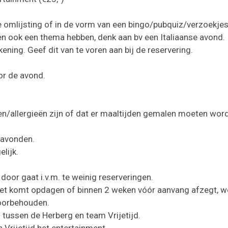
e omlijsting of in de vorm van een bingo/pubquiz/verzoekje
n ook een thema hebben, denk aan bv een Italiaanse avond.
kening. Geef dit van te voren aan bij de reservering.
or de avond.
en/allergieën zijn of dat er maaltijden gemalen moeten worde
n avonden.
lijk.
 door gaat i.v.m. te weinig reserveringen.
et komt opdagen of binnen 2 weken vóór aanvang afzegt, wo
voorbehouden.
 tussen de Herberg en team Vrijetijd.
 Vrijetijd het entertainment.