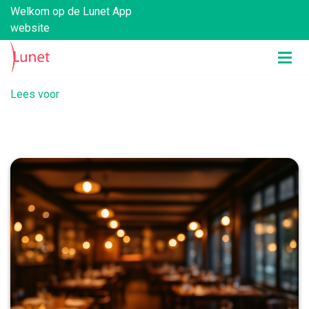
Welkom op de Lunet App
website
Lees voor