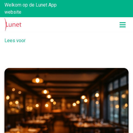
Welkom op de Lunet App
website
Lees voor