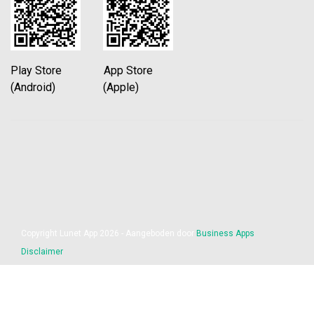
Play Store App Store
(Android) (Apple)
Copyright Lunet App 2026 - Aangeboden door
Business Apps
Disclaimer