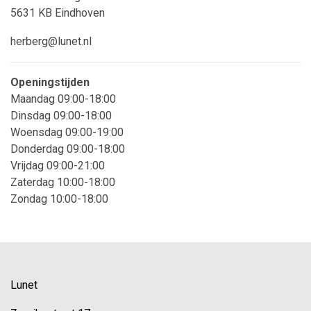
5631 KB Eindhoven
herberg@lunet.nl
Openingstijden
Maandag 09:00-18:00
Dinsdag 09:00-18:00
Woensdag 09:00-19:00
Donderdag 09:00-18:00
Vrijdag 09:00-21:00
Zaterdag 10:00-18:00
Zondag 10:00-18:00
Lunet