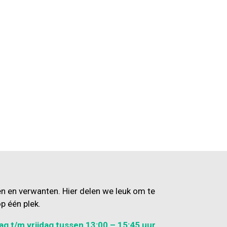
en en verwanten. Hier delen we leuk om te
p één plek.
ag t/m vrijdag tussen 13:00 – 15:45 uur.