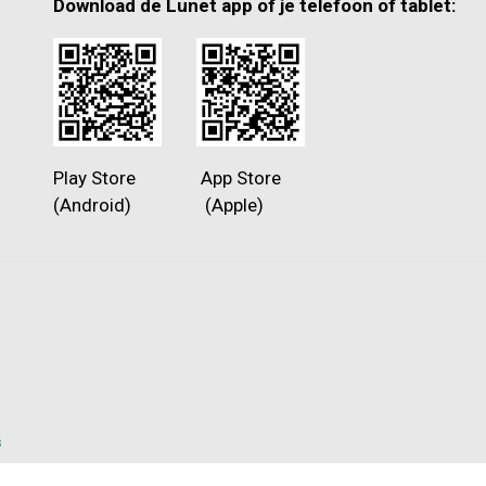
Download de Lunet app of je telefoon of tablet:
Play Store App Store
(Android) (Apple)
s