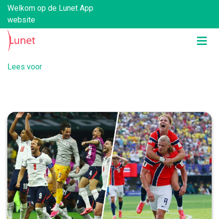
Welkom op de Lunet App
website
Lees voor