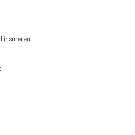
ed insmeren.
.