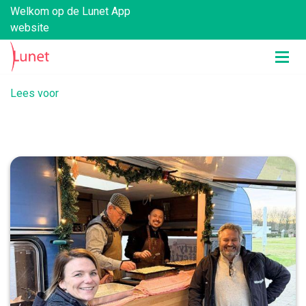
Welkom op de Lunet App
website
Lees voor