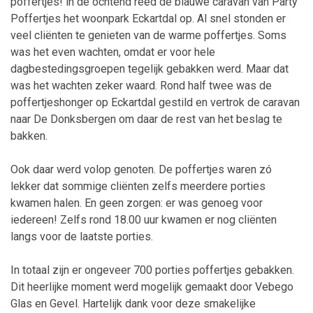
poffertjes! in de ochtend reed de blauwe caravan van Party
Poffertjes het woonpark Eckartdal op. Al snel stonden er
veel cliënten te genieten van de warme poffertjes. Soms
was het even wachten, omdat er voor hele
dagbestedingsgroepen tegelijk gebakken werd. Maar dat
was het wachten zeker waard. Rond half twee was de
poffertjeshonger op Eckartdal gestild en vertrok de caravan
naar De Donksbergen om daar de rest van het beslag te
bakken.
Ook daar werd volop genoten. De poffertjes waren zó
lekker dat sommige cliënten zelfs meerdere porties
kwamen halen. En geen zorgen: er was genoeg voor
iedereen! Zelfs rond 18.00 uur kwamen er nog cliënten
langs voor de laatste porties.
In totaal zijn er ongeveer 700 porties poffertjes gebakken.
Dit heerlijke moment werd mogelijk gemaakt door Vebego
Glas en Gevel. Hartelijk dank voor deze smakelijke