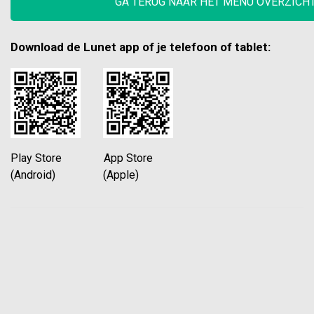
GA TERUG NAAR HET MENU OVERZICH
Download de Lunet app of je telefoon of tablet:
Play Store App Store
(Android) (Apple)