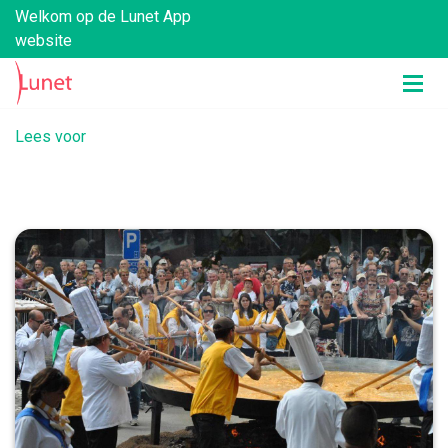
Welkom op de Lunet App
website
Lees voor