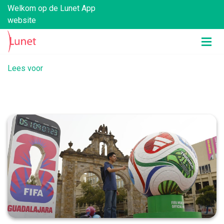
Welkom op de Lunet App
website
Lees voor