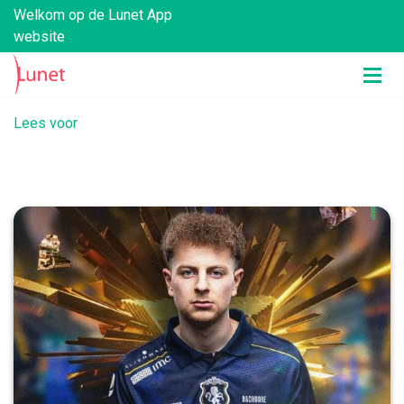
Welkom op de Lunet App
website
Lees voor