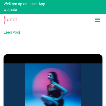
Welkom op de Lunet App
website
Lees voor