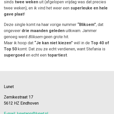
sinds
twee weken
uit (afgelopen vrijdag was dat precies
twee weken), en ik vind het weer een
superleuke en hele
gave plaat
!
Deze single komt na haar vorige nummer
“Bliksem”
, dat
ongeveer
drie maanden geleden
uitkwam. Jammer
genoeg werd
Bliksem
geen grote hit.
Maar ik hoop dat
“Je kan niet kiezen”
wél in de
Top 40 of
Top 50
komt. Dat zou ze echt verdienen, want Stefania is
supergoed
en echt een
topartiest
.
Lunet
Zernikestraat 17
5612 HZ Eindhoven
E-mail: lunetapp@lunet.nl