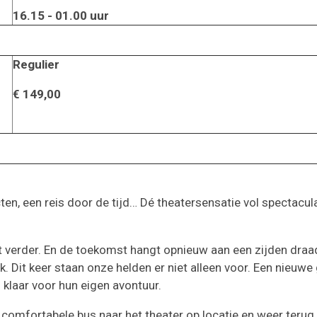
16.15 - 01.00 uur
Regulier
€ 149,00
, een reis door de tijd… Dé theatersensatie vol spectacula
t verder. En de toekomst hangt opnieuw aan een zijden draad
 Dit keer staan onze helden er niet alleen voor. Een nieuwe
 klaar voor hun eigen avontuur.
en comfortabele bus naar het theater op locatie en weer terug.