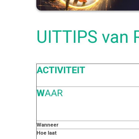
UITTIPS van 
ACTIVITEIT
W
AAR
Wanneer
Hoe laat