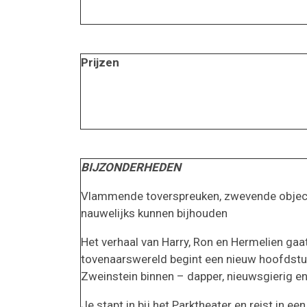
Prijzen
BIJZONDERHEDEN
Vlammende toverspreuken, zwevende objecten
nauwelijks kunnen bijhouden
Het verhaal van Harry, Ron en Hermelien gaa
tovenaarswereld begint een nieuw hoofdstuk.
Zweinstein binnen – dapper, nieuwsgierig en
Je stapt in bij het Parktheater en reist in e