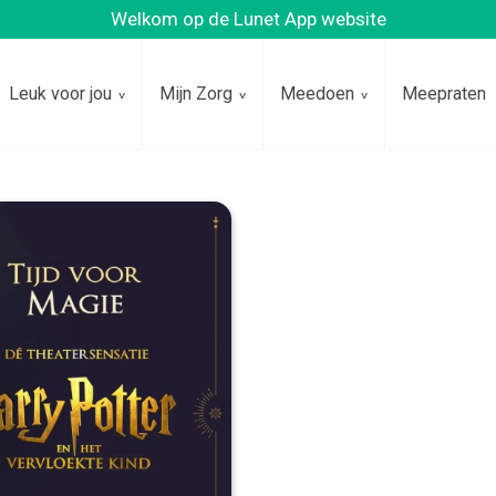
Welkom op de Lunet App website
Leuk voor jou
Mijn Zorg
Meedoen
Meepraten