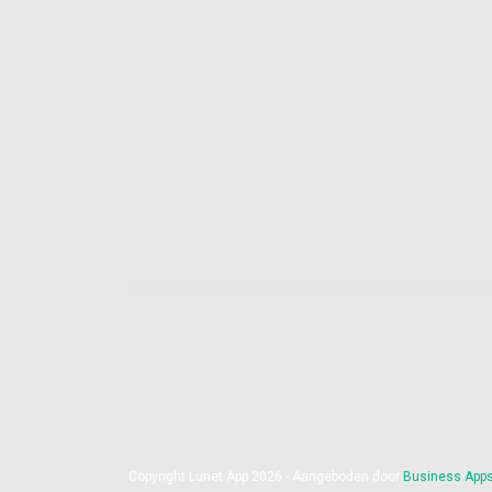
Copyright Lunet App 2026 - Aangeboden door
Business App