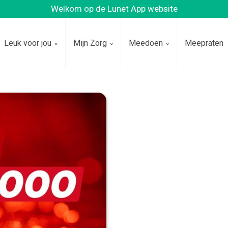
Welkom op de Lunet App website
Leuk voor jou
Mijn Zorg
Meedoen
Meepraten