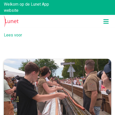
Welkom op de Lunet App
website
Lees voor