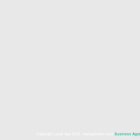
Copyright Lunet App 2026 - Aangeboden door
Business App