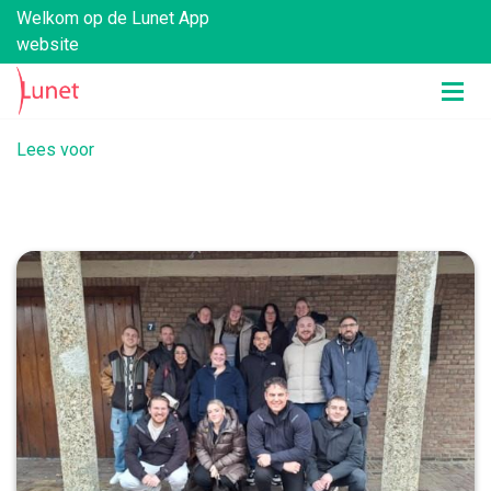
Welkom op de Lunet App
website
Lees voor