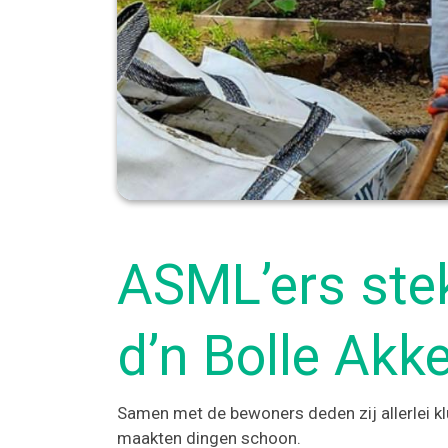
ASML’ers ste
d’n Bolle Akk
Samen met de bewoners deden zij allerlei klu
maakten dingen schoon.