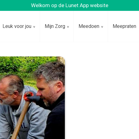
Welkom op de Lunet App website
Leuk voor jou
Mijn Zorg
Meedoen
Meepraten