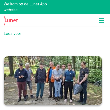
Welkom op de Lunet App
website
Lees voor