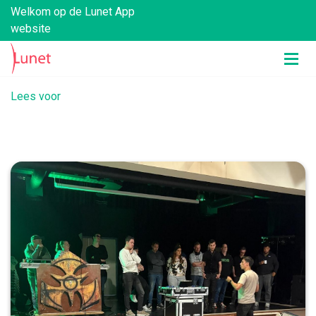
Welkom op de Lunet App
website
Lees voor