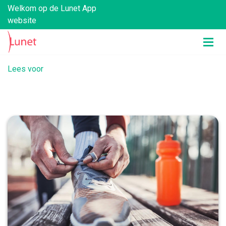
Welkom op de Lunet App
website
Lees voor