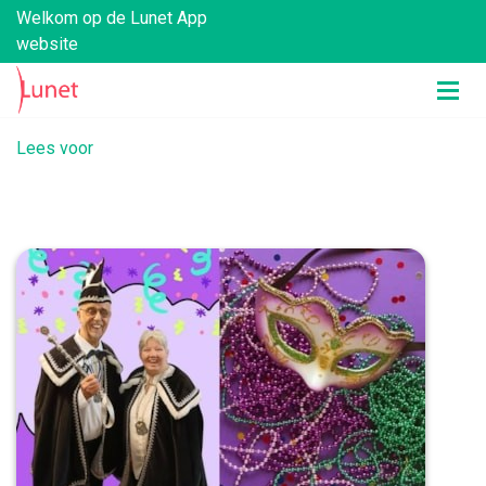
Welkom op de Lunet App
website
Lees voor