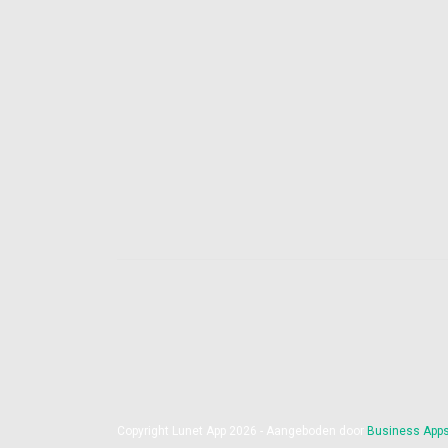
Copyright Lunet App 2026 - Aangeboden door
Business App