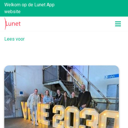
Welkom op de Lunet App
website
Lees voor