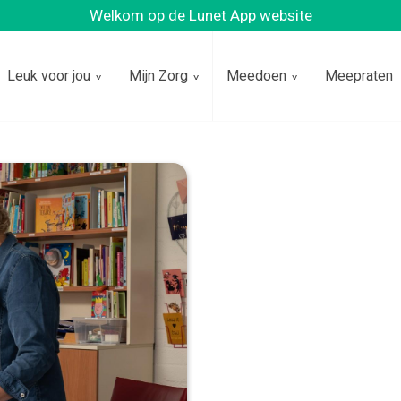
Welkom op de Lunet App website
Leuk voor jou
Mijn Zorg
Meedoen
Meepraten