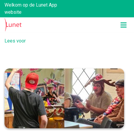
Welkom op de Lunet App
website
Lees voor