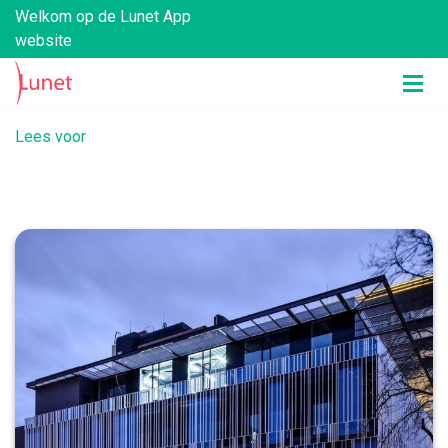
Welkom op de Lunet App
website
Lees voor