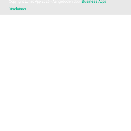
Copyright Lunet App 2026 - Aangeboden door
Business Apps
Disclaimer