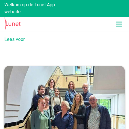
Welkom op de Lunet App
website
Lees voor