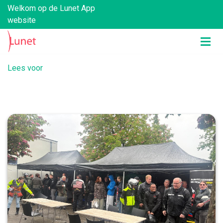
Welkom op de Lunet App
website
Lees voor