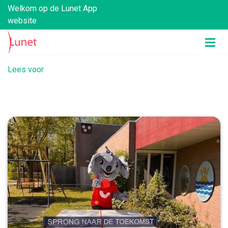
Welkom op de Lunet App
website
Lees voor