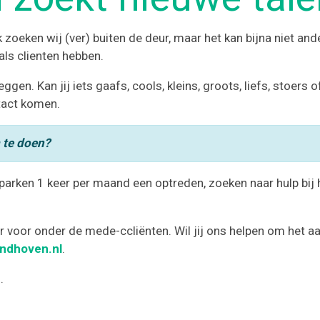
k zoeken wij (ver) buiten de deur, maar het kan bijna niet an
ls clienten hebben.
en. Kan jij iets gaafs, cools, kleins, groots, liefs, stoers 
ntact komen.
m te doen?
parken 1 keer per maand een optreden, zoeken naar hulp bij 
r voor onder de mede-ccliënten. Wil jij ons helpen om het a
indhoven.nl
.
.