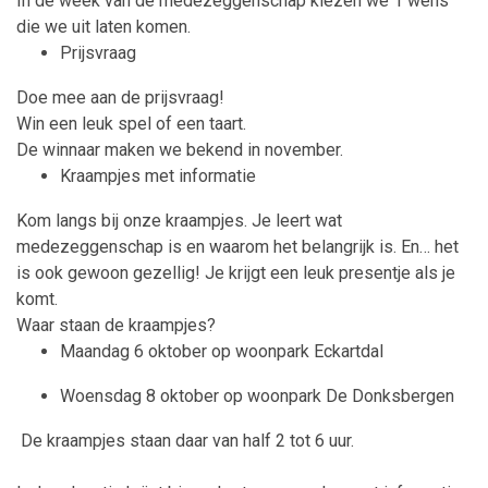
In de week van de medezeggenschap kiezen we 1 wens
die we uit laten komen.
Prijsvraag
Doe mee aan de prijsvraag!
Win een leuk spel of een taart.
De winnaar maken we bekend
in november
.
Kraampjes met informatie
Kom langs bij onze kraampjes. Je leert wat
medezeggenschap is en waarom het belangrijk is.
En… het
is ook gewoon gezellig! Je krijgt een
leuk presentje
als je
komt.
Waar staan de kraampjes?
Maandag 6 oktober
op woonpark
Eckartdal
Woensdag 8 oktober
op woonpark
De Donksbergen
De kraampjes staan daar van half 2 tot 6 uur.